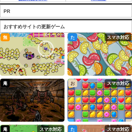
PR
おすすめサイトの更新ゲーム
無
た
スマホ対応
庵
お
スマホ対応
庵
スマホ対応
た
スマホ対応