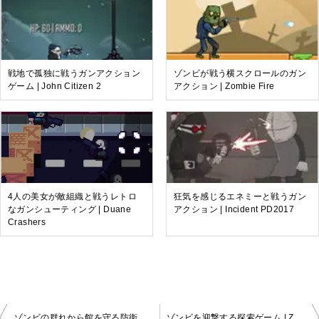
戦地で孤独に戦うガンアクション
ゾンビが戦う横スクロールのガン
ゲーム | John Citizen 2
アクション | Zombie Fire
4人の美女が敵組織と戦うレトロ
狂気を感じるエネミーと戦うガン
なガンシューティング | Duane
アクション | Incident PD2017
Crashers
投
ゾンビの群れから館を守る防衛シューティング | Dead Zed 2
ゾンビを迎撃する探索ゲーム | Zombotron 2