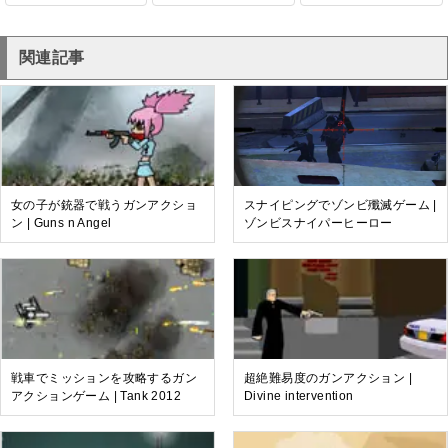
関連記事
女の子が銃器で戦うガンアクショ
スナイピングでゾンビ殲滅ゲーム |
ン | Guns n Angel
ゾンビスナイパーヒーロー
戦車でミッションを攻略するガン
超絶難易度のガンアクション |
アクションゲーム | Tank 2012
Divine intervention