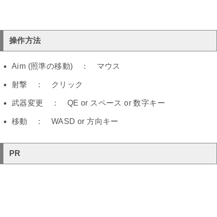
操作方法
Aim (照準の移動) ： マウス
射撃 ： クリック
武器変更 ： QE or スペース or 数字キー
移動 ： WASD or 方向キー
PR