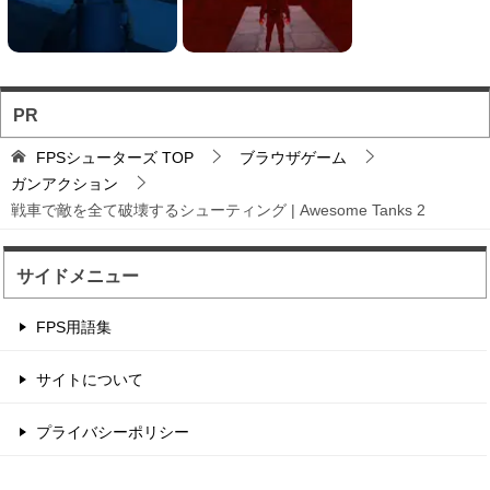
ソロとチーム戦を様々...
お手軽に対戦バトルを楽しめるのが魅力のブラウ
ザFPS。
PR
バトロワFPS対戦ゲ...
FPSシューターズ
TOP
ブラウザゲーム
輸送機からパラシュート落下から始まるバトロワ
ガンアクション
FPS。
戦車で敵を全て破壊するシューティング | Awesome Tanks 2
サイドメニュー
辺境の村に住む住人を...
住人を射撃して制限時間以内のハイスコアを目指
FPS用語集
す点稼ぎゲーム。 1...
サイトについて
サンタが銃撃戦するチ...
プライバシーポリシー
2つのチームに別れてデスマッチ形式のフラッグ
戦をするゲーム性。...