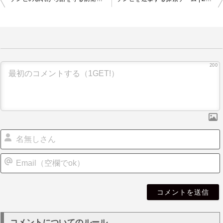
稿
ナ
ビ
ゲ
ー
シ
200
ョ
ン
i
l
コメントについてのルール