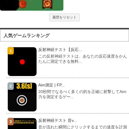
履歴をリセット
人気ゲームランキング
反射神経テスト【反応...
この反射神経テストは、あなたの反応速度をかん
たんに測定できる無料...
Aim測定 | FP...
20秒間でなるべく多くの的を正確に射撃してAim
力を測定するゲー...
反射神経テスト 音v...
音が流れた瞬間にクリックするまでの速度を計測