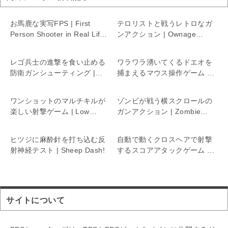
お馬鹿な実写FPS | First
テロリストと戦うレトロなガ
Person Shooter in Real Life
ンアクション | Ownage
5
Burst
レゴ兵士の進撃を食い止める
ワラワラ湧いてくるドエオを
防衛ガンシューティング |
捕まえるマウス操作ゲーム |
Cubic attack
Doeo
ワンショットのマルチキルが
ゾンビが戦う横スクロールの
楽しい射撃ゲーム | Low
ガンアクション | Zombie
Stress
Fire
ヒツジに麻酔針を打ち込む反
自動で動くクロスヘアで射撃
射神経テスト | Sheep Dash!
するスコアアタックゲーム |
50 Targets
サイトについて