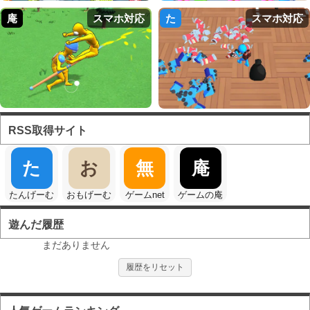
庵
スマホ対応
た
スマホ対応
RSS取得サイト
た
お
無
庵
たんげーむ
おもげーむ
ゲームnet
ゲームの庵
遊んだ履歴
まだありません
履歴をリセット