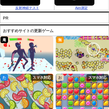
反射神経テスト
Aim測定
PR
おすすめサイトの更新ゲーム
庵
無
た
スマホ対応
お
スマホ対応