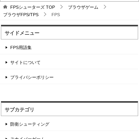
バトロワFPS対戦ゲ...
FPSシューターズ
TOP
ブラウザゲーム
輸送機からパラシュート落下から始まるバトロワ
ブラウザFPS/TPS
FPS
FPS。
サイドメニュー
辺境の村に住む住人を...
FPS用語集
住人を射撃して制限時間以内のハイスコアを目指
す点稼ぎゲーム。 1...
サイトについて
プライバシーポリシー
サンタが銃撃戦するチ...
2つのチームに別れてデスマッチ形式のフラッグ
戦をするゲーム性。...
サブカテゴリ
防衛シューティング
スナイパーゲーム