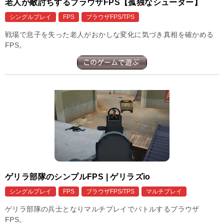
老人が敵討ちするブラウザFPS【孤独なシューター】
シングルプレイ
FPS
ブラウザFPS/TPS
戦場で息子を失った老人がおかしな変化に気づき真相を確かめる
FPS。
ゲリラ部隊のシンプルFPS | ゲリラズio
シングルプレイ
FPS
ブラウザFPS/TPS
マルチプレイ
ゲリラ部隊の兵士となりマルチプレイでバトルするブラウザ
FPS。