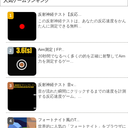
人気ゲームランキング
反射神経テスト【反応...
この反射神経テストは、あなたの反応速度をかん
たんに測定できる無料...
Aim測定 | FP...
20秒間でなるべく多くの的を正確に射撃してAim
力を測定するゲー...
反射神経テスト 音v...
音が流れた瞬間にクリックするまでの速度を計測
する反応速度ゲーム。...
フォートナイト風のT...
世界的に人気の「フォートナイト」をブラウザに