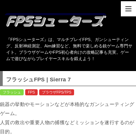
『FPSシューターズ』は、マルチプレイFPS、ガンシューティン
グ、反射神経測定、Aim練習など、無料で楽しめる銃ゲーム専門サ
イト。ブラウザゲームやFPS初心者向けの攻略記事も充実。ゲー
ムで遊びながらプレイヤースキルを鍛えよう！
フラッシュFPS | Sierra 7
フラッシュ
FPS
ブラウザFPS/TPS
銃器の挙動やモーションなどが本格的なガンシューティング
ゲーム。
人質の救出や重要人物の捕獲などミッションを遂行するのが
目的。