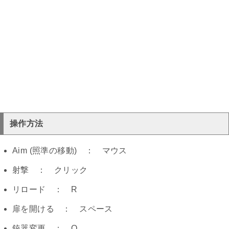
操作方法
Aim (照準の移動) ： マウス
射撃 ： クリック
リロード ： R
扉を開ける ： スペース
銃器変更 ： Q