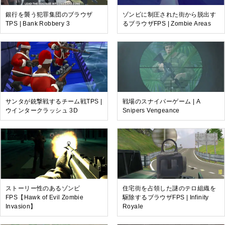
銀行を襲う犯罪集団のブラウザ
ゾンビに制圧された街から脱出す
TPS | Bank Robbery 3
るブラウザFPS | Zombie Areas
サンタが銃撃戦するチーム戦TPS |
戦場のスナイパーゲーム | A
ウインタークラッシュ 3D
Snipers Vengeance
ストーリー性のあるゾンビ
住宅街を占領した謎のテロ組織を
FPS【Hawk of Evil Zombie
駆除するブラウザFPS | Infinity
Invasion】
Royale