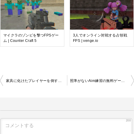
マイクラのゾンビを撃つFPSゲー
3人でオンライン対戦する占領戦
ム | Counter Craft 5
FPS | venge.io
投
家具に化けたプレイヤーを倒すオンラインFPS | Hunter and Props
照準がないAim練習の無料ゲーム | CURSOR INVISIBLE
稿
ナ
ビ
ゲ
ー
シ
200
ョ
ン