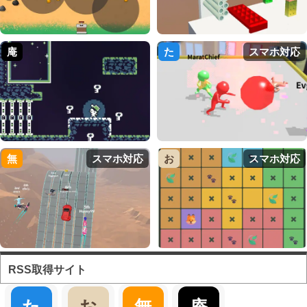
庵
た
スマホ対応
無
スマホ対応
お
スマホ対応
RSS取得サイト
た
お
無
庵