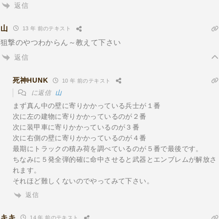
返信
山
13 年 前のテキスト
狙撃のやつわからん～教えて下さい
返信
死神HUNK
10 年 前のテキスト
に返信
山
まず真ん中の壁に寄りかかっている兵士が１番
次に左の建物に寄りかかっているのが２番
次に装甲車に寄りかかっているのが３番
次に右側の壁に寄りかかっているのが４番
最期にトラックの積み荷を調べているのが５番で最後です。
ちなみに５発全弾的確に命中させると武器とエンブレムが解放さ
れます。
それほど難しくないのでやってみて下さい。
返信
キキ
14 年 前のテキスト