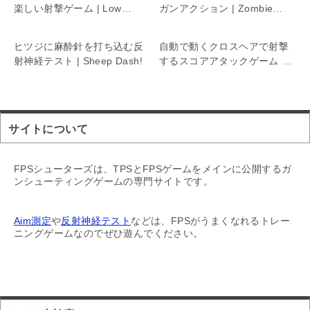
楽しい射撃ゲーム | Low
ガンアクション | Zombie
Stress
Fire
ヒツジに麻酔針を打ち込む反
自動で動くクロスヘアで射撃
射神経テスト | Sheep Dash!
するスコアアタックゲーム |
50 Targets
サイトについて
FPSシューターズは、TPSとFPSゲームをメインに公開するガ
ンシューティングゲームの専門サイトです。
Aim測定
や
反射神経テスト
などは、FPSがうまくなれるトレー
ニングゲームなのでぜひ遊んでください。