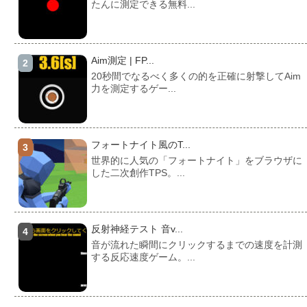
たんに測定できる無料...
Aim測定 | FP...
20秒間でなるべく多くの的を正確に射撃してAim
力を測定するゲー...
フォートナイト風のT...
世界的に人気の「フォートナイト」をブラウザに
した二次創作TPS。...
反射神経テスト 音v...
音が流れた瞬間にクリックするまでの速度を計測
する反応速度ゲーム。...