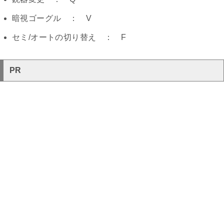
暗視ゴーグル ： V
セミ/オートの切り替え ： F
PR