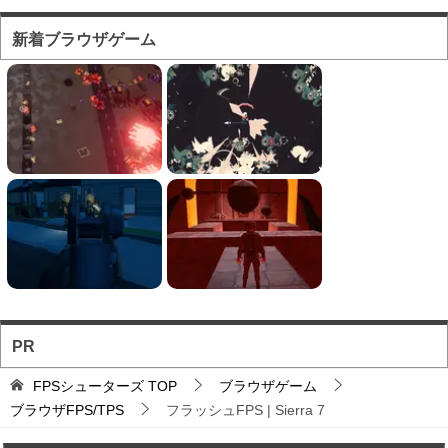
フォートナイト風のマ...
対人ゲームとしてかなり人気の高い「フォートナ
新着ブラウザゲーム
イト」をブラウザで遊...
フォートナイト風の建...
フォートナイト風の建築バトルが楽しめる無料ブ
ラウザTPS。
ソロとチーム戦を様々...
お手軽に対戦バトルを楽しめるのが魅力のブラウ
ザFPS。
PR
バトロワFPS対戦ゲ...
FPSシューターズ
TOP
ブラウザゲーム
輸送機からパラシュート落下から始まるバトロワ
ブラウザFPS/TPS
フラッシュFPS | Sierra 7
FPS。