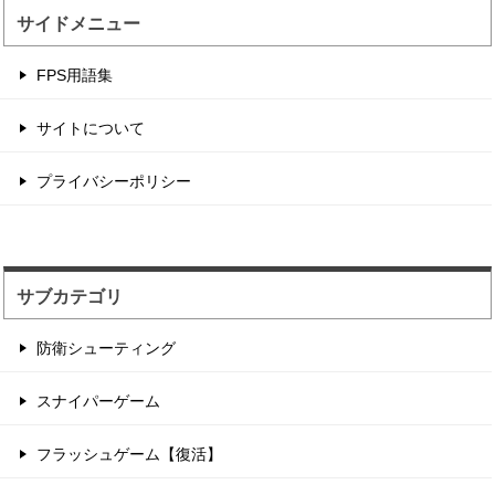
サイドメニュー
マウスで弾を避けるド...
FPS用語集
黄色いドットを食べて大きく育てて敵のドットを
倒すステージ攻略タイ...
サイトについて
プライバシーポリシー
ゆるいグラフィックで...
余計なシステムがなく銃撃戦に特化した内容のブ
ラウザゲーム。 簡単...
サブカテゴリ
防衛シューティング
スナイパーゲーム
フラッシュゲーム【復活】