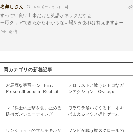
名無しさん
15 年 前のテキスト
すっごい良い出来だけど英語がネックだなぁ
一応クリアできたからわからない場所があれば答えますよー
返信
同カテゴリの新着記事
お馬鹿な実写FPS | First
テロリストと戦うレトロなガ
Person Shooter in Real Life
ンアクション | Ownage
5
Burst
レゴ兵士の進撃を食い止める
ワラワラ湧いてくるドエオを
防衛ガンシューティング |
捕まえるマウス操作ゲーム |
Cubic attack
Doeo
ワンショットのマルチキルが
ゾンビが戦う横スクロールの