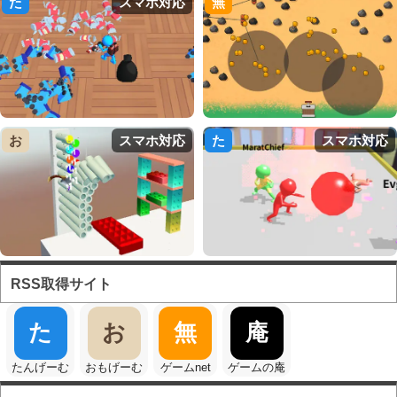
た
スマホ対応
無
お
スマホ対応
た
スマホ対応
RSS取得サイト
た
お
無
庵
たんげーむ
おもげーむ
ゲームnet
ゲームの庵