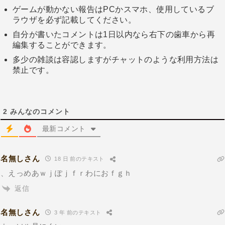
ゲームが動かない報告はPCかスマホ、使用しているブ
ラウザを必ず記載してください。
自分が書いたコメントは1日以内なら右下の歯車から再
編集することができます。
多少の雑談は容認しますがチャットのような利用方法は
禁止です。
2
みんなのコメント
最新コメント
名無しさん
18 日 前のテキスト
、えっめあｗｊぽｊｆｒわにおｆｇｈ
返信
名無しさん
3 年 前のテキスト