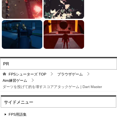
自動で動くクロスヘア...
自動照準で動くスナイパーのズームみたいな視点
でハイスコアを目指す...
フォートナイト風の建...
フォートナイト風の建築バトルが楽しめる無料ブ
ラウザTPS。
PR
ソロとチーム戦を様々...
FPSシューターズ
TOP
ブラウザゲーム
お手軽に対戦バトルを楽しめるのが魅力のブラウ
Aim練習ゲーム
ザFPS。
ダーツを投げて的を壊すスコアアタックゲーム | Dart Master
サイドメニュー
バトロワFPS対戦ゲ...
輸送機からパラシュート落下から始まるバトロワ
FPS用語集
FPS。