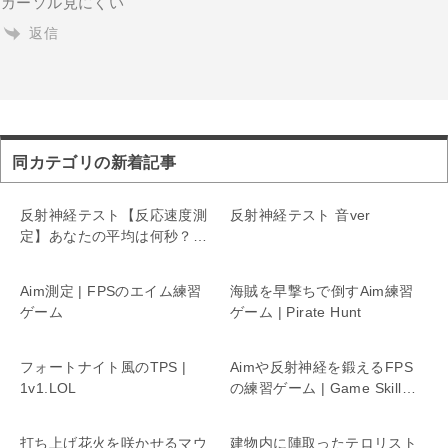
カーソル見にくい
返信
同カテゴリの新着記事
反射神経テスト【反応速度測
反射神経テスト 音ver
定】あなたの平均は何秒？
12段階で評価
Aim測定 | FPSのエイム練習
海賊を早撃ちで倒すAim練習
ゲーム
ゲーム | Pirate Hunt
フォートナイト風のTPS |
Aimや反射神経を鍛えるFPS
1v1.LOL
の練習ゲーム | Game Skills
Trainer
打ち上げ花火を咲かせるマウ
建物内に陣取ったテロリスト