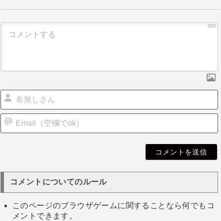
ー
シ
200
ョ
ン
i
l
コメントについてのルール
このページのブラウザゲームに関することなら何でもコ
メントできます。