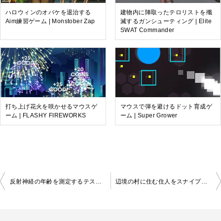
ハロウィンのオバケを退治する
建物内に陣取ったテロリストを殲
Aim練習ゲーム | Monstober Zap
滅するガンシューティング | Elite
SWAT Commander
打ち上げ花火を咲かせるマウスゲ
マウスで弾を避けるドット育成ゲ
ーム | FLASHY FIREWORKS
ーム | Super Grower
投
反射神経の年齢を測定するテストゲーム | The Reaction Time Test
辺境の村に住む住人をスナイプする射撃ゲーム | Sniper 3D
稿
ナ
ビ
ゲ