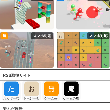
無
スマホ対応
お
スマホ対応
RSS取得サイト
た
お
無
庵
たんげーむ
おもげーむ
ゲームnet
ゲームの庵
遊んだ履歴