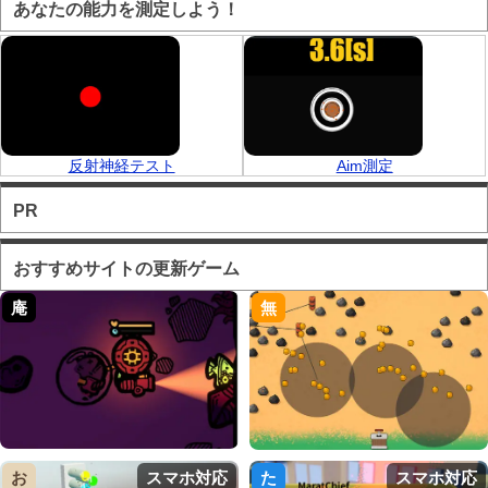
あなたの能力を測定しよう！
反射神経テスト
Aim測定
PR
おすすめサイトの更新ゲーム
庵
無
お
スマホ対応
た
スマホ対応