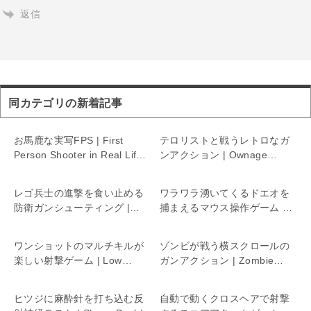
返信
同カテゴリの新着記事
お馬鹿な実写FPS | First
テロリストと戦うレトロなガ
Person Shooter in Real Life
ンアクション | Ownage
5
Burst
レゴ兵士の進撃を食い止める
ワラワラ湧いてくるドエオを
防衛ガンシューティング |
捕まえるマウス操作ゲーム |
Cubic attack
Doeo
ワンショットのマルチキルが
ゾンビが戦う横スクロールの
楽しい射撃ゲーム | Low
ガンアクション | Zombie
Stress
Fire
ヒツジに麻酔針を打ち込む反
自動で動くクロスヘアで射撃