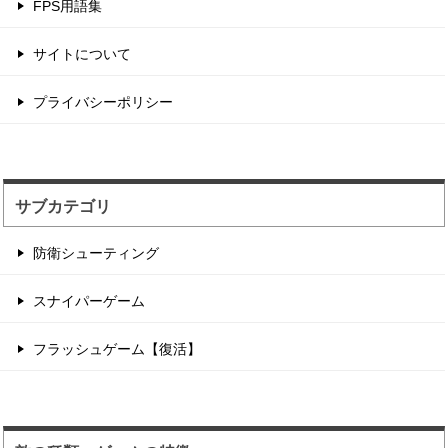
FPS用語集
でハイスコアを目指す...
サイトについて
辺境の村に住む住人を...
プライバシーポリシー
住人を射撃して制限時間以内のハイスコアを目指
す点稼ぎゲーム。 1...
サブカテゴリ
防衛シューティング
スナイパーゲーム
フラッシュゲーム【復活】