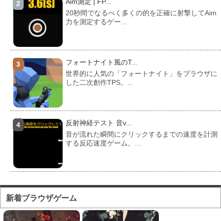
Aim測定 | FP...
20秒間でなるべく多くの的を正確に射撃してAim
力を測定するゲー...
フォートナイト風のT...
世界的に人気の「フォートナイト」をブラウザに
した二次創作TPS。...
反射神経テスト 音v...
音が流れた瞬間にクリックするまでの速度を計測
する反応速度ゲーム。...
フォートナイト風のマ...
対人ゲームとしてかなり人気の高い「フォートナ
新着ブラウザゲーム
イト」をブラウザで遊...