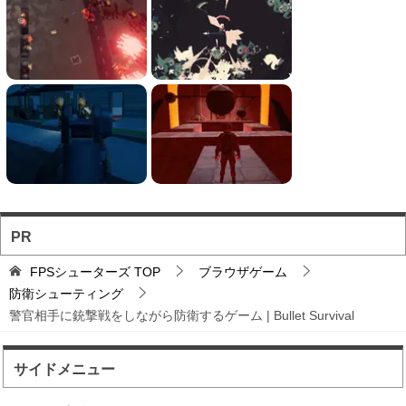
バトロワFPS対戦ゲ...
輸送機からパラシュート落下から始まるバトロワ
FPS。
フォートナイト風の建...
フォートナイト風の建築バトルが楽しめる無料ブ
ラウザTPS。
PR
ソロとチーム戦を様々...
FPSシューターズ
TOP
ブラウザゲーム
お手軽に対戦バトルを楽しめるのが魅力のブラウ
防衛シューティング
ザFPS。
警官相手に銃撃戦をしながら防衛するゲーム | Bullet Survival
サイドメニュー
自動で動くクロスヘア...
自動照準で動くスナイパーのズームみたいな視点