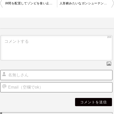
投
仲間を配置してゾンビを食い止める防衛ゲーム | Zombie Korps
人形劇みたいなガンシューテングゲーム | Land Lobber
稿
ナ
ビ
ゲ
ー
シ
200
ョ
ン
i
l