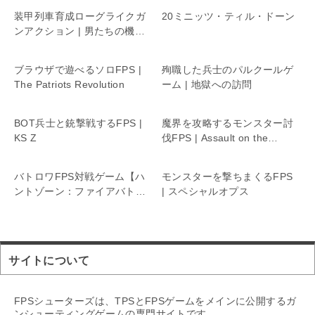
装甲列車育成ローグライクガ
20ミニッツ・ティル・ドーン
ンアクション | 男たちの機関
銃座リターンズ
ブラウザで遊べるソロFPS |
殉職した兵士のパルクールゲ
The Patriots Revolution
ーム | 地獄への訪問
BOT兵士と銃撃戦するFPS |
魔界を攻略するモンスター討
KS Z
伐FPS | Assault on the
Demonic Realm
バトロワFPS対戦ゲーム【ハ
モンスターを撃ちまくるFPS
ントゾーン：ファイアバトル
| スペシャルオプス
ロイヤル】
サイトについて
FPSシューターズは、TPSとFPSゲームをメインに公開するガ
ンシューティングゲームの専門サイトです。