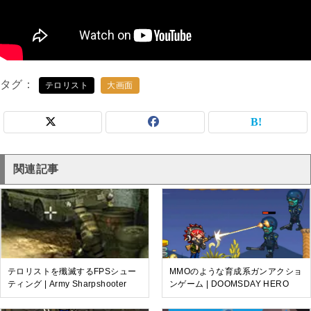
タグ
テロリスト
大画面
関連記事
テロリストを殲滅するFPSシュー
MMOのような育成系ガンアクショ
ティング | Army Sharpshooter
ンゲーム | DOOMSDAY HERO