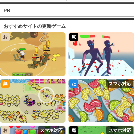
PR
おすすめサイトの更新ゲーム
お
庵
無
た
スマホ対応
お
スマホ対応
庵
スマホ対応