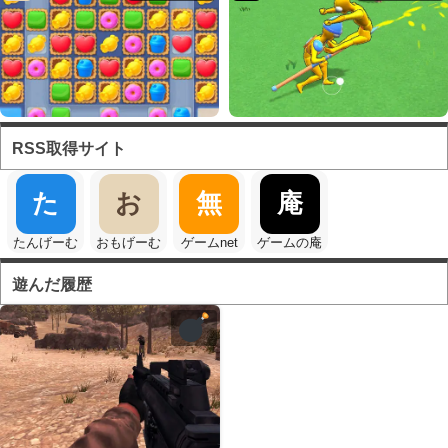
RSS取得サイト
た
お
無
庵
たんげーむ
おもげーむ
ゲームnet
ゲームの庵
遊んだ履歴