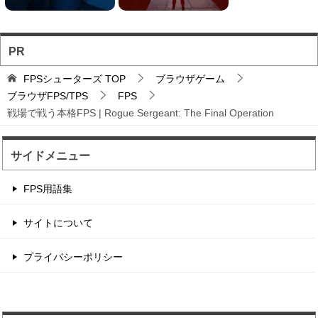
海賊を倒すAim練習になりそうは早撃ちガンシュ
ーティング。 敵の...
PR
バトロワFPS対戦ゲ...
FPSシューターズ
TOP
ブラウザゲーム
輸送機からパラシュート落下から始まるバトロワ
ブラウザFPS/TPS
FPS
FPS。
戦場で戦う本格FPS | Rogue Sergeant: The Final Operation
サイドメニュー
辺境の村に住む住人を...
住人を射撃して制限時間以内のハイスコアを目指
FPS用語集
す点稼ぎゲーム。 1...
サイトについて
シンプルなオンライン...
プライバシーポリシー
オンラインのユーザーたちと銃撃戦を楽しめる
FPSゲーム。 ルール...