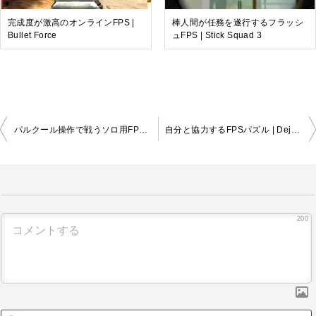
完成度が激高のオンラインFPS |
棒人間が任務を遂行するフラッシ
Bullet Force
ュFPS | Stick Squad 3
投
パルクール操作で戦うソロ用FPS | Hell Shooter
自分と協力するFPSパズル | Deja Boom
稿
ナ
ビ
ゲ
ー
シ
200
ョ
ン