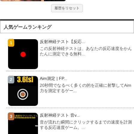
履歴をリセット
人気ゲームランキング
反射神経テスト【反応...
この反射神経テストは、あなたの反応速度をかん
たんに測定できる無料...
Aim測定 | FP...
20秒間でなるべく多くの的を正確に射撃してAim
力を測定するゲー...
反射神経テスト 音v...
音が流れた瞬間にクリックするまでの速度を計測
する反応速度ゲーム。...