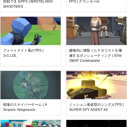
対戦できるFPS | WASTELAND
FPS | クランカーio
SHOOTERS
フォートナイト風のTPS |
建物内に陣取ったテロリストを殲
1v1.LOL
滅するガンシューティング | Elite
SWAT Commander
戦場のスナイパーゲーム | A
ミッション達成型のシングルTPS |
Snipers Vengeance
SUPER SPY AGENT 46