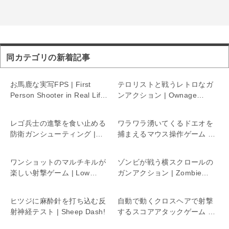
同カテゴリの新着記事
お馬鹿な実写FPS | First
テロリストと戦うレトロなガ
Person Shooter in Real Life
ンアクション | Ownage
5
Burst
レゴ兵士の進撃を食い止める
ワラワラ湧いてくるドエオを
防衛ガンシューティング |
捕まえるマウス操作ゲーム |
Cubic attack
Doeo
ワンショットのマルチキルが
ゾンビが戦う横スクロールの
楽しい射撃ゲーム | Low
ガンアクション | Zombie
Stress
Fire
ヒツジに麻酔針を打ち込む反
自動で動くクロスヘアで射撃
射神経テスト | Sheep Dash!
するスコアアタックゲーム |
50 Targets