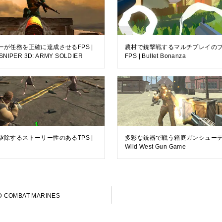
ーが任務を正確に達成させるFPS |
農村で銃撃戦するマルチプレイの
SNIPER 3D: ARMY SOLDIER
FPS | Bullet Bonanza
駆除するストーリー性のあるTPS |
多彩な銃器で戦う箱庭ガンシューテ
Wild West Gun Game
OMBAT MARINES