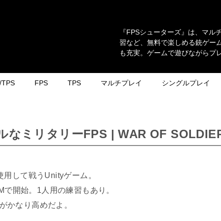
『FPSシューターズ』は、マル
習など、無料で楽しめる銃ゲーム
も充実。ゲームで遊びながらプ
TPS
FPS
TPS
マルチプレイ
シングルプレイ
リタリーFPS | WAR OF SOLDIE
して戦うUnityゲーム。
N ROOMで開始。1人用の練習もあり。
成度がかなり高めだよ。