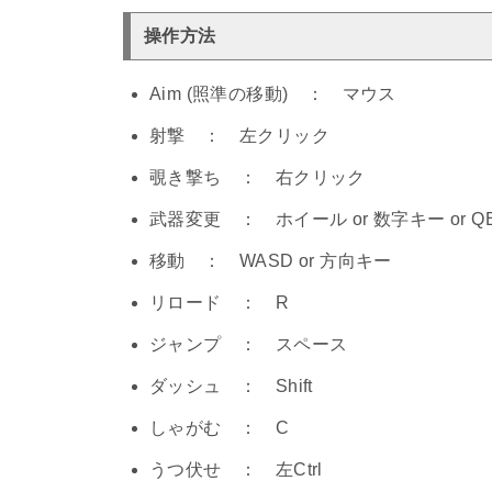
操作方法
Aim (照準の移動) ： マウス
射撃 ： 左クリック
覗き撃ち ： 右クリック
武器変更 ： ホイール or 数字キー or Q
移動 ： WASD or 方向キー
リロード ： R
ジャンプ ： スペース
ダッシュ ： Shift
しゃがむ ： C
うつ伏せ ： 左Ctrl