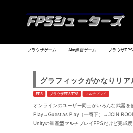
ブラウザゲーム
Aim練習ゲーム
ブラウザFPS/
グラフィックがかなりリアルなミ
FPS
ブラウザFPS/TPS
マルチプレイ
オンラインのユーザー同士がいろんな武器を使用
Play→Guest as Play（一番下）→JOI
Unityの量産型マルチプレイFPSだけど完