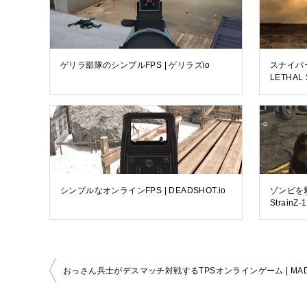
ゲリラ部隊のシンプルFPS | ゲリラズio
スナイパ
LETHAL 
シンプルなオンラインFPS | DEADSHOT.io
ゾンビを
StrainZ-1
投
おっさん兵士がデスマッチ対戦するTPSオンラインゲーム | MAD C
稿
ナ