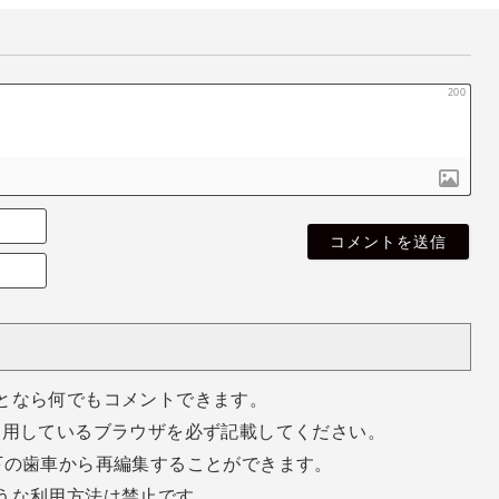
200
名
無
E
し
m
さ
a
ん
i
l
（
空
となら何でもコメントできます。
欄
使用しているブラウザを必ず記載してください。
で
o
下の歯車から再編集することができます。
k
うな利用方法は禁止です。
）