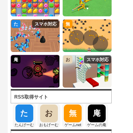
た
スマホ対応
無
庵
お
スマホ対応
RSS取得サイト
た
お
無
庵
たんげーむ
おもげーむ
ゲームnet
ゲームの庵