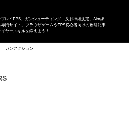
チプレイFPS、ガンシューティング、反射神経測定、Aim練
専門サイト。ブラウザゲームやFPS初心者向けの攻略記事
レイヤースキルを鍛えよう！
ガンアクション
RS