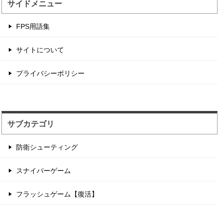
サイドメニュー
辺境の村に住む住人を...
住人を射撃して制限時間以内のハイスコアを目指
FPS用語集
す点稼ぎゲーム。 1...
サイトについて
サンタが銃撃戦するチ...
プライバシーポリシー
2つのチームに別れてデスマッチ形式のフラッグ
戦をするゲーム性。...
サブカテゴリ
防衛シューティング
スナイパーゲーム
フラッシュゲーム【復活】