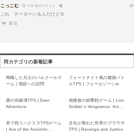
こっこむ
5 年 前のテキスト
これ チーターいるんだけどＢ
返信
同カテゴリの新着記事
殉職した兵士のパルクールゲ
フォートナイト風の建築バト
ーム | 地獄への訪問
ルTPS | フォールゾーンio
鹿の街破壊TPS | Deer
他種族の銃撃戦ゲーム | Lion
Adventure
Soldier’s Vengeance: Animal
Wars
斧で戦うハクスラTPSゲーム
文化が廃れた世界のブラウザ
| Axe of the Ancients:
TPS | Revenge and Justice