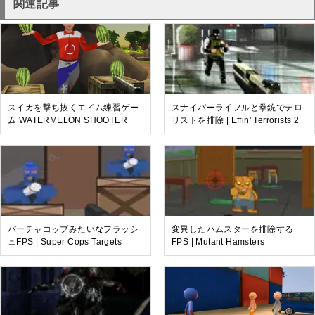
関連記事
スイカを撃ち抜くエイム練習ゲー
スナイパーライフルと拳銃でテロ
ム WATERMELON SHOOTER
リストを排除 | Effin' Terrorists 2
バーチャコップみたいなフラッシ
変異したハムスターを排除する
ュFPS | Super Cops Targets
FPS | Mutant Hamsters