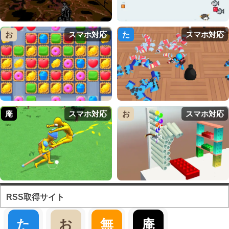
お
スマホ対応
た
スマホ対応
庵
スマホ対応
お
スマホ対応
RSS取得サイト
た
お
無
庵