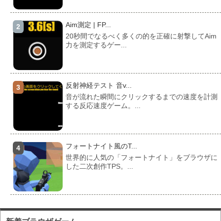
Aim測定 | FP...
20秒間でなるべく多くの的を正確に射撃してAim
力を測定するゲー...
反射神経テスト 音v...
音が流れた瞬間にクリックするまでの速度を計測
する反応速度ゲーム。...
フォートナイト風のT...
世界的に人気の「フォートナイト」をブラウザに
した二次創作TPS。...
フォートナイト風のマ...
対人ゲームとしてかなり人気の高い「フォートナ