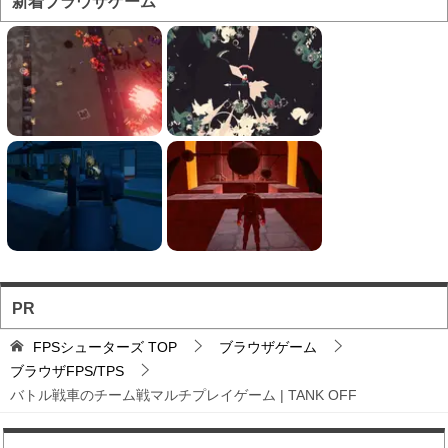
新着ブラウザゲーム
イト」をブラウザで遊...
フォートナイト風の建...
フォートナイト風の建築バトルが楽しめる無料ブ
ラウザTPS。
ソロとチーム戦を様々...
お手軽に対戦バトルを楽しめるのが魅力のブラウ
ザFPS。
PR
バトロワFPS対戦ゲ...
FPSシューターズ
TOP
ブラウザゲーム
輸送機からパラシュート落下から始まるバトロワ
ブラウザFPS/TPS
FPS。
バトル戦車のチーム戦マルチプレイゲーム | TANK OFF