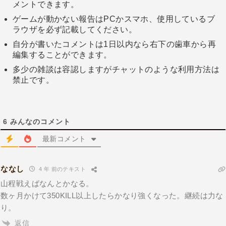
メントできます。
ゲームが動かない報告はPCかスマホ、使用しているブ
ラウザを必ず記載してください。
自分が書いたコメントは1日以内なら右下の歯車から再
編集することができます。
多少の雑談は容認しますがチャットのような利用方法は
禁止です。
6
みんなのコメント
最新コメント
ななし
4 年 前のテキスト
山程戦えばなんとかなる。
数ヶ月かけて350KILL以上したらかなり強くなった。継続は力な
り。
返信