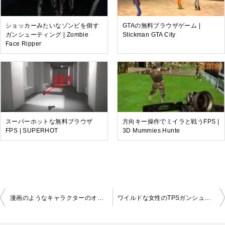
ショッカーみたいなゾンビを倒す
GTAの無料ブラウザゲーム |
ガンシューティング | Zombie
Stickman GTA City
Face Ripper
スーパーホットな無料ブラウザ
方向キー操作でミイラと戦うFPS |
FPS | SUPERHOT
3D Mummies Hunte
投
漫画のようなキャラクターのオンライン対戦FPS | Cartoon Strike
ワイルドな女性のTPSガンシューティング | VEGAS REVENGE
稿
ナ