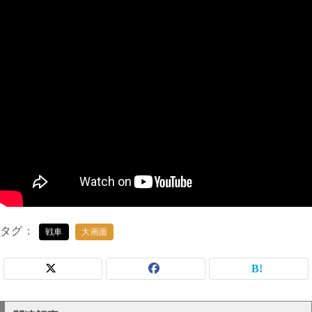
タグ
戦車
大画面