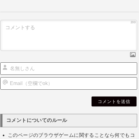
ビ
ゲ
ー
シ
200
ョ
ン
i
l
コメントについてのルール
このページのブラウザゲームに関することなら何でもコ