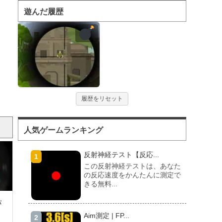
遊んだ履歴
履歴をリセット
人気ゲームランキング
反射神経テスト【反応...
この反射神経テストは、あなた
の反応速度をかんたんに測定で
きる無料...
パ
Aim測定 | FP...