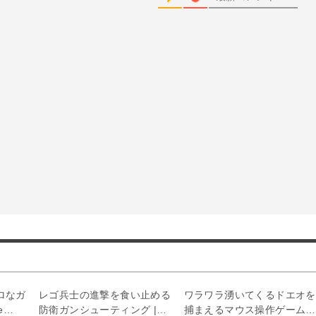
ロなガ
レゴ兵士の進撃を食い止める
ワラワラ湧いてくるドエオを
e
防衛ガンシューティング |
捕まえるマウス操作ゲーム |