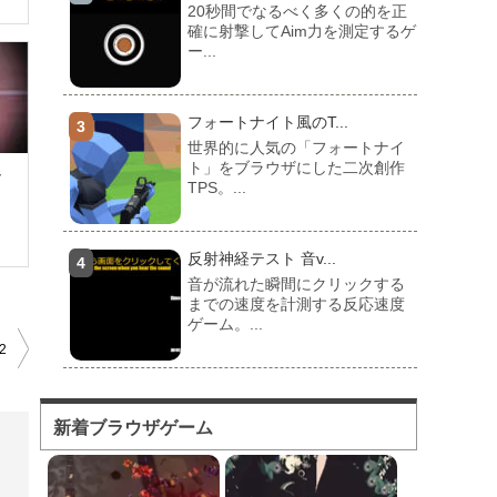
20秒間でなるべく多くの的を正
確に射撃してAim力を測定するゲ
ー...
フォートナイト風のT...
世界的に人気の「フォートナイ
ト」をブラウザにした二次創作
イ
TPS。...
反射神経テスト 音v...
音が流れた瞬間にクリックする
までの速度を計測する反応速度
ゲーム。...
2
フォートナイト風のマ...
対人ゲームとしてかなり人気の
新着ブラウザゲーム
高い「フォートナイト」をブラ
ウザで遊...