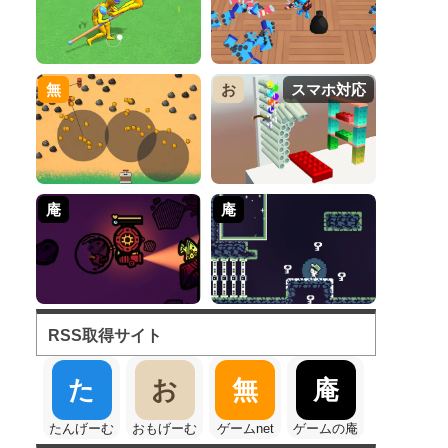
無
お
スマホ対応
庵
庵
RSS取得サイト
た
お
無
庵
たんげーむ
おもげーむ
ゲームnet
ゲームの庵