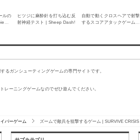
Cubic attack
Doeo
ールの
ヒツジに麻酔針を打ち込む反
自動で動くクロスヘアで射撃
ie
射神経テスト | Sheep Dash!
するスコアアタックゲーム |
50 Targets
公開するガンシューティングゲームの専門サイトです。
るトレーニングゲームなのでぜひ遊んでください。
ナイパーゲーム
ズームで敵兵を狙撃するゲーム | SURVIVE CRISIS
サブカテゴリ