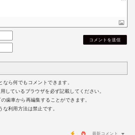
名
無
E
し
m
さ
a
ん
i
l
（
空
となら何でもコメントできます。
欄
使用しているブラウザを必ず記載してください。
で
o
下の歯車から再編集することができます。
k
うな利用方法は禁止です。
）
最新コメント