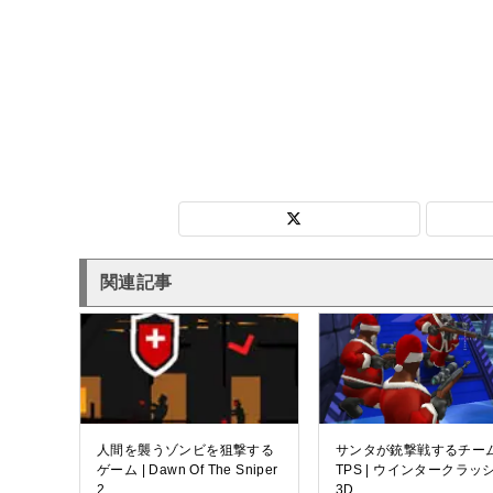
関連記事
人間を襲うゾンビを狙撃する
サンタが銃撃戦するチー
ゲーム | Dawn Of The Sniper
TPS | ウインタークラッ
2
3D