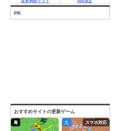
反射神経テスト
Aim測定
PR
おすすめサイトの更新ゲーム
庵
た
スマホ対応