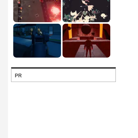
バトロワFPS対戦ゲ...
輸送機からパラシュート落下か
ら始まるバトロワFPS。
フォートナイト風の建...
フォートナイト風の建築バトル
が楽しめる無料ブラウザTPS。
PR
ソロとチーム戦を様々...
お手軽に対戦バトルを楽しめる
のが魅力のブラウザFPS。
自動で動くクロスヘア...
自動照準で動くスナイパーのズ
ームみたいな視点でハイスコア