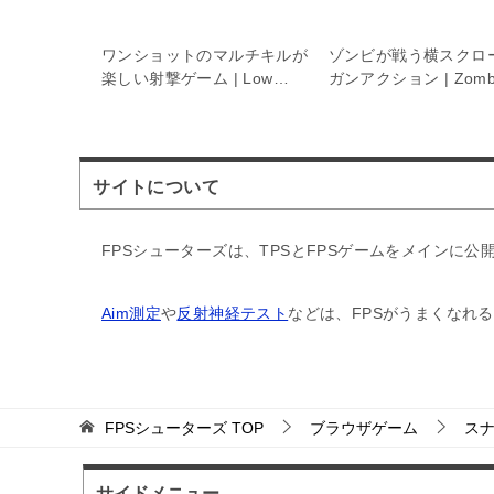
5
Burst
ワンショットのマルチキルが
ゾンビが戦う横スクロ
楽しい射撃ゲーム | Low
ガンアクション | Zomb
Stress
Fire
サイトについて
FPSシューターズは、TPSとFPSゲームをメインに
Aim測定
や
反射神経テスト
などは、FPSがうまくなれ
FPSシューターズ
TOP
ブラウザゲーム
ス
サイドメニュー