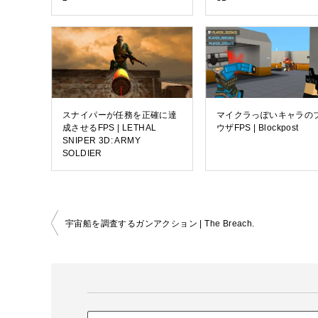
スナイパーが任務を正確に達
マイクラっぽいキャラの
成させるFPS | LETHAL
ウザFPS | Blockpost
SNIPER 3D: ARMY
SOLDIER
投
宇宙船を調査するガンアクション | The Breach.
稿
ナ
ビ
ゲ
ー
シ