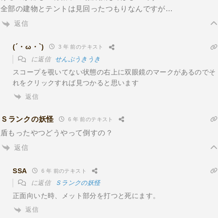
全部の建物とテントは見回ったつもりなんですが…
返信
(´・ω・`)
3 年 前のテキスト
に返信
せんぷうきうき
スコープを覗いてない状態の右上に双眼鏡のマークがあるのでそ
れをクリックすれば見つかると思います
返信
Ｓランクの妖怪
6 年 前のテキスト
盾もったやつどうやって倒すの？
返信
SSA
6 年 前のテキスト
に返信
Ｓランクの妖怪
正面向いた時、メット部分を打つと死にます。
返信