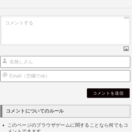
ゲ
ー
シ
200
ョ
ン
i
l
コメントについてのルール
このページのブラウザゲームに関することなら何でもコ
メントできます。