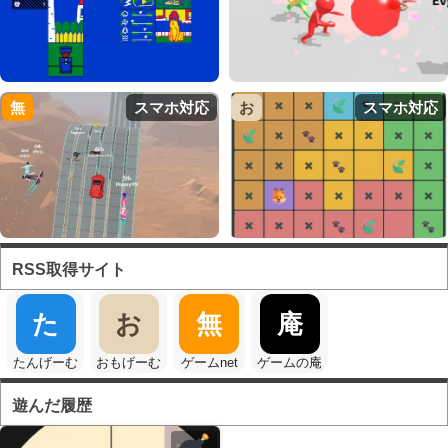
無
スマホ対応
お
スマホ対応
RSS取得サイト
た
お
無
庵
たんげーむ
おもげーむ
ゲームnet
ゲームの庵
遊んだ履歴