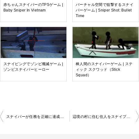
赤ちゃんスナイパーのTPSゲーム |
バーチャル空間で狙撃するスナイ
Baby Sniper In Vietnam
パーゲーム | Sniper Shot: Bullet
Time
スナイピングでゾンビ殲滅ゲーム |
棒人間のスナイパーゲーム | ステ
ゾンビスナイパーヒーロー
ィック スクワッド（Stick
Squad）
投
スナイパーが任務を正確に達成させるFPS | LETHAL SNIPER 3D: ARMY SOLDIER
辺境の村に住む住人をスナイプする射撃ゲーム | Sniper 3D
稿
ナ
ビ