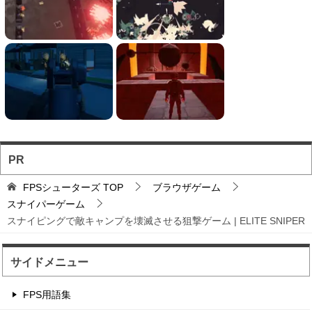
フォートナイト風の建...
フォートナイト風の建築バトルが楽しめる無料ブ
ラウザTPS。
ソロとチーム戦を様々...
お手軽に対戦バトルを楽しめるのが魅力のブラウ
ザFPS。
PR
バトロワFPS対戦ゲ...
FPSシューターズ
TOP
ブラウザゲーム
輸送機からパラシュート落下から始まるバトロワ
スナイパーゲーム
FPS。
スナイピングで敵キャンプを壊滅させる狙撃ゲーム | ELITE SNIPER
サイドメニュー
マウスで弾を避けるド...
黄色いドットを食べて大きく育てて敵のドットを
FPS用語集
倒すステージ攻略タイ...