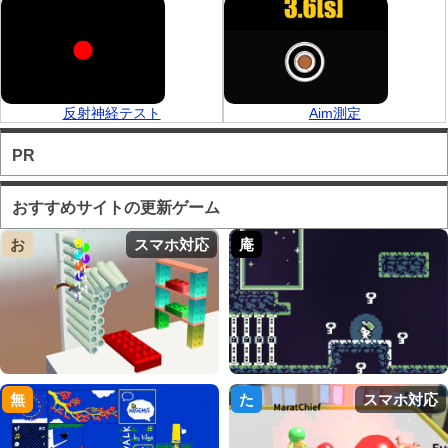
反射神経テスト
Aim測定
PR
おすすめサイトの更新ゲーム
お
スマホ対応
庵
無
た
スマホ対応