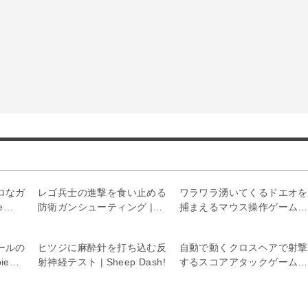
ロなガ
レゴ兵士の進撃を食い止める
ワラワラ湧いてくるドエオを
e
防衛ガンシューティング |
捕まえるマウス操作ゲーム |
Cubic attack
Doeo
ールの
ヒツジに麻酔針を打ち込む反
自動で動くクロスヘアで射撃
ie
射神経テスト | Sheep Dash!
するスコアアタックゲーム |
50 Targets