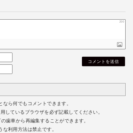
200
名
無
E
し
m
さ
a
ん
i
l
（
空
となら何でもコメントできます。
欄
使用しているブラウザを必ず記載してください。
で
o
下の歯車から再編集することができます。
k
うな利用方法は禁止です。
）