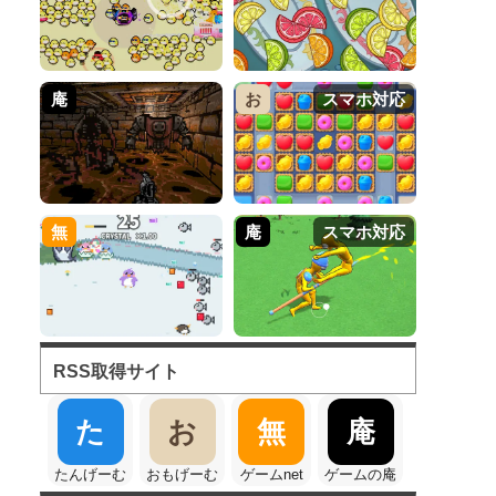
庵
お
スマホ対応
無
庵
スマホ対応
RSS取得サイト
た
お
無
庵
たんげーむ
おもげーむ
ゲームnet
ゲームの庵