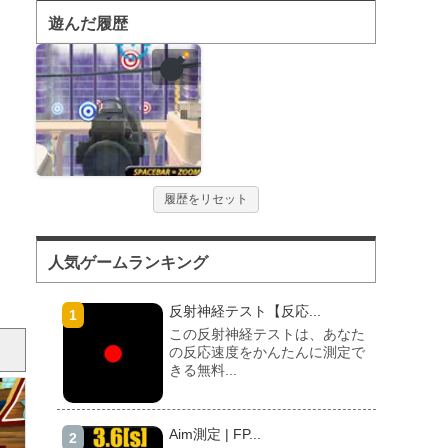
遊んだ履歴
履歴をリセット
人気ゲームランキング
反射神経テスト【反応...
この反射神経テストは、あなた
の反応速度をかんたんに測定で
きる無料...
Aim測定 | FP...