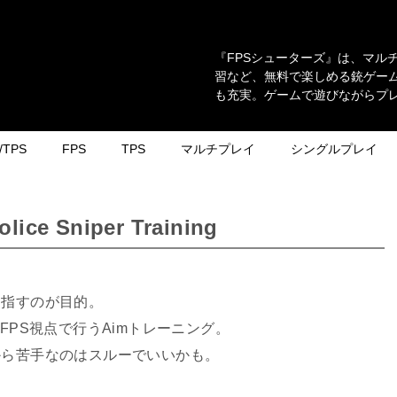
『FPSシューターズ』は、マル
習など、無料で楽しめる銃ゲーム
も充実。ゲームで遊びながらプ
TPS
FPS
TPS
マルチプレイ
シングルプレイ
 Sniper Training
目指すのが目的。
FPS視点で行うAimトレーニング。
から苦手なのはスルーでいいかも。