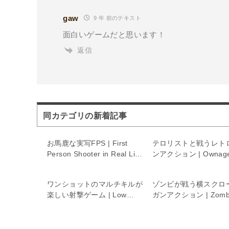
gaw
9 年 前のテキスト
面白いゲームだと思います！
返信
同カテゴリの新着記事
お馬鹿な実写FPS | First
テロリストと戦うレト
Person Shooter in Real Life
ンアクション | Ownag
5
Burst
ワンショットのマルチキルが
ゾンビが戦う横スクロ
楽しい射撃ゲーム | Low
ガンアクション | Zomb
Stress
Fire