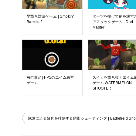
早撃ち対決ゲーム | Smokin'
ダーツを投げて的を壊す
Barrels 2
アアタックゲーム | Dart
Master
Aim測定 | FPSのエイム練習
スイカを撃ち抜くエイム
ゲーム
ゲーム WATERMELON
SHOOTER
投
施設に迫る敵兵を排除する防衛シューティング | Battlefield Shoo
稿
ナ
ビ