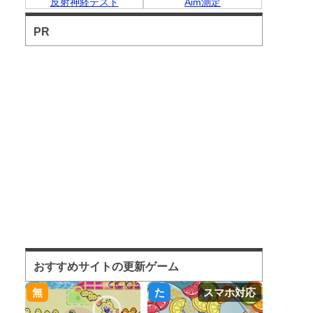
反射神経テスト
Aim測定
PR
おすすめサイトの更新ゲーム
無
た
スマホ対応