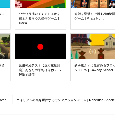
スコ
ワラワラ湧いてくるドエオを
海賊を早撃ちで倒すAim練
捕まえるマウス操作ゲーム |
ゲーム | Pirate Hunt
Doeo
練習
反射神経テスト【反応速度測
的を逃さずに仕留めるフラ
定】あなたの平均は何秒？ 12
シュFPS | Cowboy School
段階で評価
ter
エイリアンの巣を駆除するガンアクションゲーム | Rebellion Specie