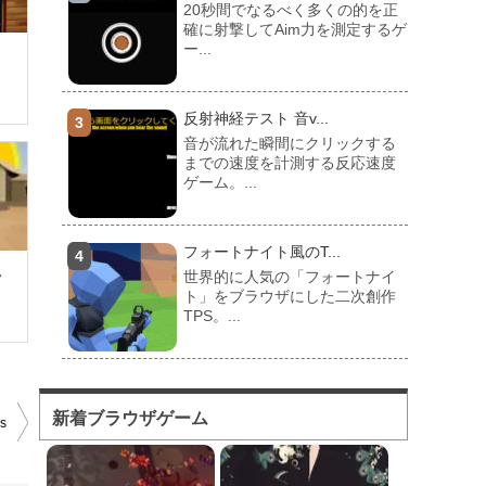
20秒間でなるべく多くの的を正
確に射撃してAim力を測定するゲ
ー...
習
反射神経テスト 音v...
音が流れた瞬間にクリックする
までの速度を計測する反応速度
ゲーム。...
フォートナイト風のT...
世界的に人気の「フォートナイ
ッ
ト」をブラウザにした二次創作
TPS。...
フォートナイト風のマ...
対人ゲームとしてかなり人気の
新着ブラウザゲーム
s
高い「フォートナイト」をブラ
ウザで遊...