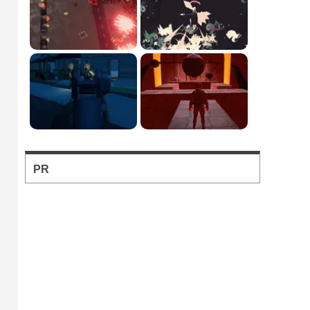
フォートナイト風の建...
フォートナイト風の建築バトル
が楽しめる無料ブラウザTPS。
ソロとチーム戦を様々...
お手軽に対戦バトルを楽しめる
のが魅力のブラウザFPS。
PR
バトロワFPS対戦ゲ...
輸送機からパラシュート落下か
ら始まるバトロワFPS。
辺境の村に住む住人を...
住人を射撃して制限時間以内の
ハイスコアを目指す点稼ぎゲー