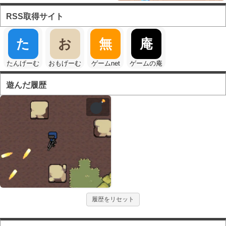
RSS取得サイト
た
お
無
庵
たんげーむ
おもげーむ
ゲームnet
ゲームの庵
遊んだ履歴
履歴をリセット