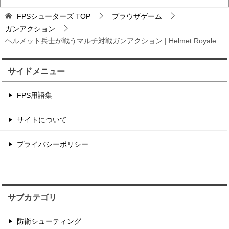
バトロワFPS対戦ゲ...
FPSシューターズ
TOP
ブラウザゲーム
輸送機からパラシュート落下から始まるバトロワ
ガンアクション
FPS。
ヘルメット兵士が戦うマルチ対戦ガンアクション | Helmet Royale
サイドメニュー
辺境の村に住む住人を...
住人を射撃して制限時間以内のハイスコアを目指
FPS用語集
す点稼ぎゲーム。 1...
サイトについて
サンタが銃撃戦するチ...
プライバシーポリシー
2つのチームに別れてデスマッチ形式のフラッグ
戦をするゲーム性。...
サブカテゴリ
防衛シューティング