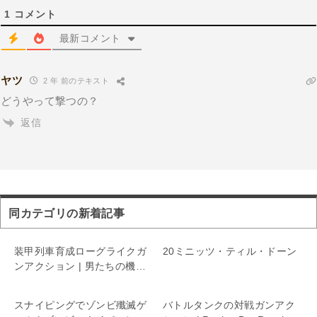
1
コメント
最新コメント
ヤツ
2 年 前のテキスト
どうやって撃つの？
返信
同カテゴリの新着記事
装甲列車育成ローグライクガ
20ミニッツ・ティル・ドーン
ンアクション | 男たちの機関
銃座リターンズ
スナイピングでゾンビ殲滅ゲ
バトルタンクの対戦ガンアク