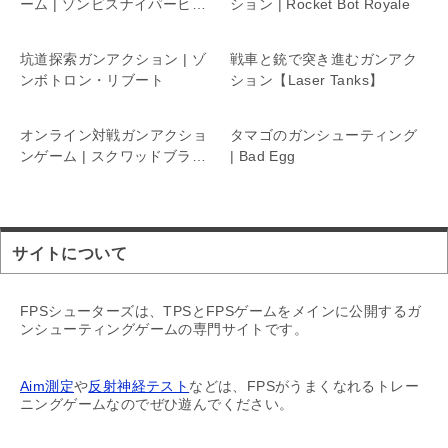
ーム | ゾンビスナイパーヒー
ション | Rocket Bot Royale
ロー
坑道探索ガンアクション | ゾ
戦車と銃で突き進むガンアク
ンボトロン・リブート
ション【Laser Tanks】
オンライン対戦ガンアクショ
タマゴのガンシューティング
ンゲーム | スクワッドブラス
| Bad Egg
ト
サイトについて
FPSシューターズは、TPSとFPSゲームをメインに公開するガ
ンシューティングゲームの専門サイトです。
Aim測定
や
反射神経テスト
などは、FPSがうまくなれるトレー
ニングゲームなのでぜひ遊んでください。