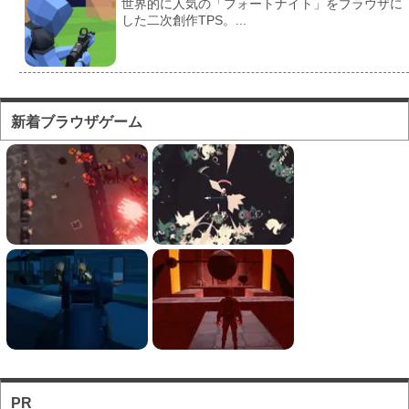
世界的に人気の「フォートナイト」をブラウザに
した二次創作TPS。...
フォートナイト風のマ...
対人ゲームとしてかなり人気の高い「フォートナ
新着ブラウザゲーム
イト」をブラウザで遊...
フォートナイト風の建...
フォートナイト風の建築バトルが楽しめる無料ブ
ラウザTPS。
ソロとチーム戦を様々...
お手軽に対戦バトルを楽しめるのが魅力のブラウ
ザFPS。
PR