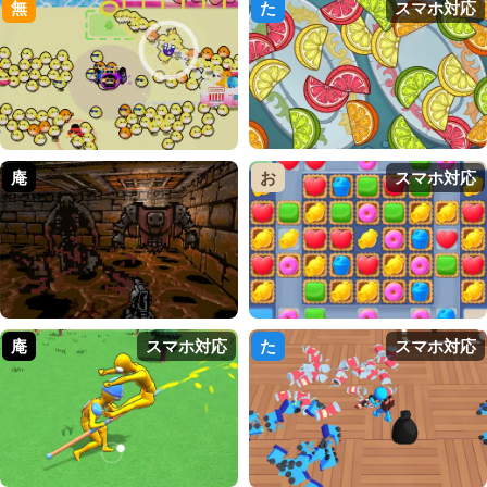
無
た
スマホ対応
庵
お
スマホ対応
庵
スマホ対応
た
スマホ対応