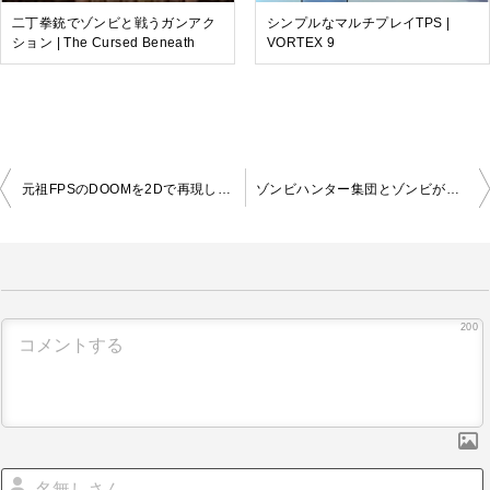
二丁拳銃でゾンビと戦うガンアク
シンプルなマルチプレイTPS |
ション | The Cursed Beneath
VORTEX 9
投
元祖FPSのDOOMを2Dで再現したガンシューティング | 2DOOM
ゾンビハンター集団とゾンビがサバイバル戦する対戦ゲーム | Zombie Hunter.io
稿
ナ
ビ
ゲ
ー
シ
200
ョ
ン