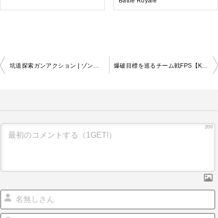
Battle Royale
投
坑道探索ガンアクション | ゾンボトロン・リブート
爆破目標を巡るチーム戦FPS【KS Zone Online】
稿
ナ
ビ
ゲ
ー
シ
200
ョ
ン