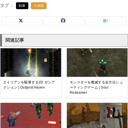
タグ
戦車
大画面
関連記事
エイリアンを駆逐する2D ガンア
モンスターを殲滅する全方位シュ
クション | Outpost:Haven
ーティングゲーム | Soul
Redeemer