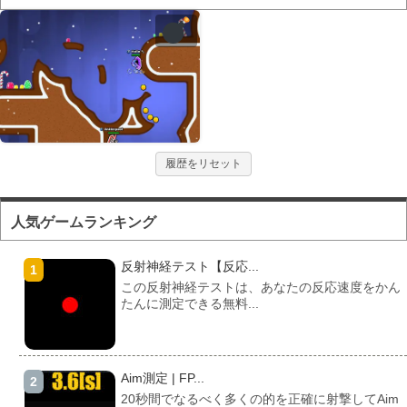
履歴をリセット
人気ゲームランキング
反射神経テスト【反応...
この反射神経テストは、あなたの反応速度をかん
たんに測定できる無料...
Aim測定 | FP...
20秒間でなるべく多くの的を正確に射撃してAim