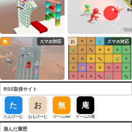
無
スマホ対応
お
スマホ対応
RSS取得サイト
た
お
無
庵
たんげーむ
おもげーむ
ゲームnet
ゲームの庵
遊んだ履歴