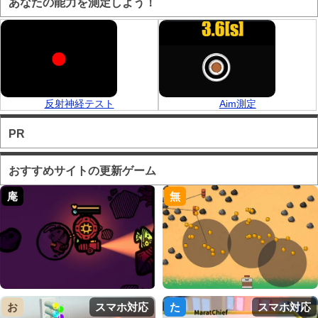
あなたの能力を測定しよう！
反射神経テスト
Aim測定
PR
おすすめサイトの更新ゲーム
庵
無
お
スマホ対応
た
スマホ対応