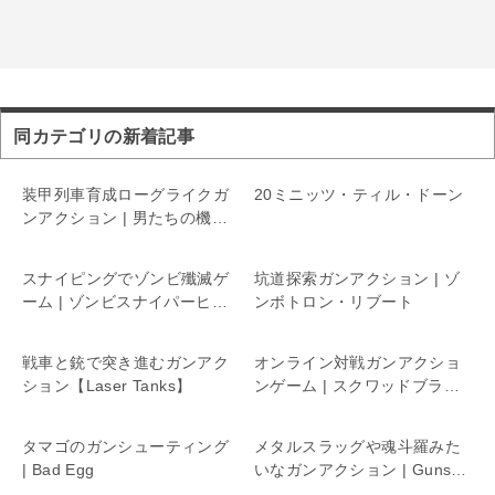
同カテゴリの新着記事
装甲列車育成ローグライクガ
20ミニッツ・ティル・ドーン
ンアクション | 男たちの機関
銃座リターンズ
スナイピングでゾンビ殲滅ゲ
坑道探索ガンアクション | ゾ
ーム | ゾンビスナイパーヒー
ンボトロン・リブート
ロー
戦車と銃で突き進むガンアク
オンライン対戦ガンアクショ
ション【Laser Tanks】
ンゲーム | スクワッドブラス
ト
タマゴのガンシューティング
メタルスラッグや魂斗羅みた
| Bad Egg
いなガンアクション | Guns
of Rage