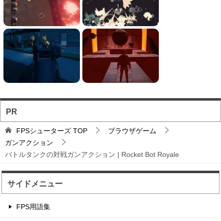
バトロワFPS対戦ゲ...
輸送機からパラシュート落下から始まるバトロワ
FPS。
フォートナイト風の建...
フォートナイト風の建築バトルが楽しめる無料ブ
ラウザTPS。
PR
ソロとチーム戦を様々...
FPSシューターズ
TOP
ブラウザゲーム
お手軽に対戦バトルを楽しめるのが魅力のブラウ
ガンアクション
ザFPS。
バトルタンクの対戦ガンアクション | Rocket Bot Royale
サイドメニュー
自動で動くクロスヘア...
自動照準で動くスナイパーのズームみたいな視点
FPS用語集
でハイスコアを目指す...