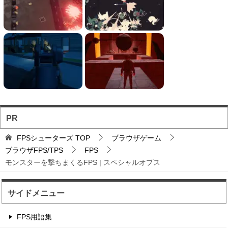
フォートナイト風の建...
フォートナイト風の建築バトルが楽しめる無料ブ
ラウザTPS。
ソロとチーム戦を様々...
お手軽に対戦バトルを楽しめるのが魅力のブラウ
ザFPS。
PR
バトロワFPS対戦ゲ...
FPSシューターズ
TOP
ブラウザゲーム
輸送機からパラシュート落下から始まるバトロワ
ブラウザFPS/TPS
FPS
FPS。
モンスターを撃ちまくるFPS | スペシャルオプス
サイドメニュー
辺境の村に住む住人を...
住人を射撃して制限時間以内のハイスコアを目指
FPS用語集
す点稼ぎゲーム。 1...