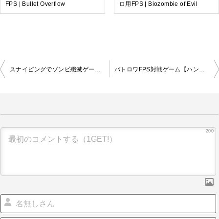
FPS | Bullet Overflow
ロ用FPS | Biozombie of Evil
投
スナイピングでゾンビ殲滅ゲーム | ゾンビスナイパーヒーロー
バトロワFPS対戦ゲーム【ハントゾーン：ファイアバトルロイヤル】
稿
ナ
ビ
ゲ
ー
シ
200
ョ
ン