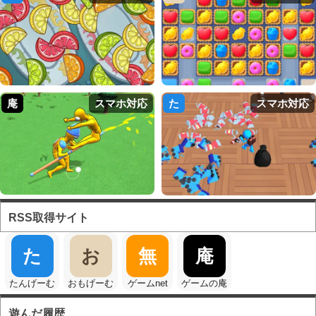
庵
スマホ対応
た
スマホ対応
RSS取得サイト
た
お
無
庵
たんげーむ
おもげーむ
ゲームnet
ゲームの庵
遊んだ履歴