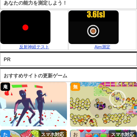
あなたの能力を測定しよう！
反射神経テスト
Aim測定
PR
おすすめサイトの更新ゲーム
庵
無
た
スマホ対応
お
スマホ対応