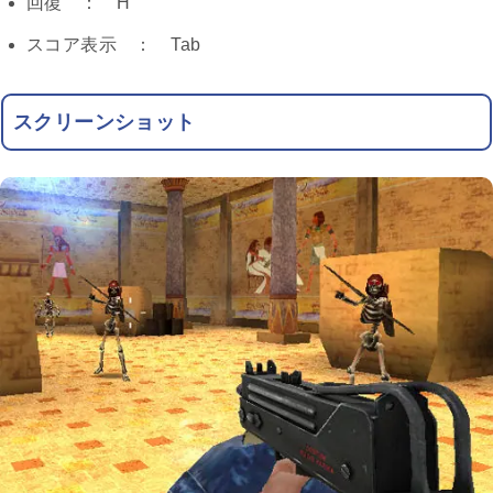
回復 ： H
スコア表示 ： Tab
スクリーンショット