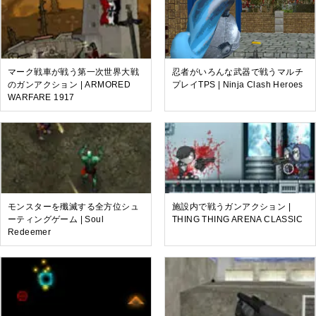
マーク戦車が戦う第一次世界大戦
忍者がいろんな武器で戦うマルチ
のガンアクション | ARMORED
プレイTPS | Ninja Clash Heroes
WARFARE 1917
モンスターを殲滅する全方位シュ
施設内で戦うガンアクション |
ーティングゲーム | Soul
THING THING ARENA CLASSIC
Redeemer