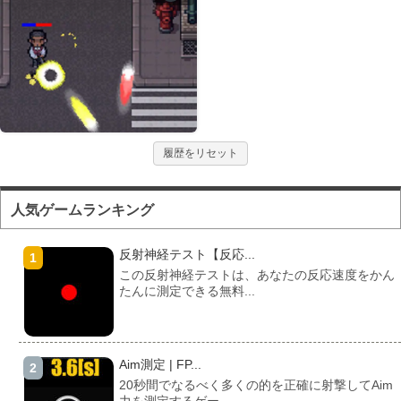
履歴をリセット
人気ゲームランキング
反射神経テスト【反応...
この反射神経テストは、あなたの反応速度をかん
たんに測定できる無料...
Aim測定 | FP...
20秒間でなるべく多くの的を正確に射撃してAim
力を測定するゲー...