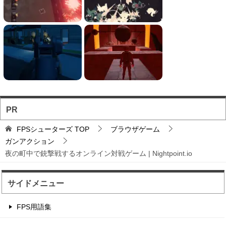
フォートナイト風の建...
フォートナイト風の建築バトルが楽しめる無料ブ
ラウザTPS。
ソロとチーム戦を様々...
お手軽に対戦バトルを楽しめるのが魅力のブラウ
ザFPS。
PR
バトロワFPS対戦ゲ...
FPSシューターズ
TOP
ブラウザゲーム
輸送機からパラシュート落下から始まるバトロワ
ガンアクション
FPS。
夜の町中で銃撃戦するオンライン対戦ゲーム | Nightpoint.io
サイドメニュー
辺境の村に住む住人を...
住人を射撃して制限時間以内のハイスコアを目指
FPS用語集
す点稼ぎゲーム。 1...