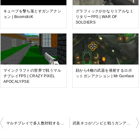
キューブを撃ち落とすガンアクシ
グラフィックがかなりリアルなミ
ョン | BoomsticK
リタリーFPS | WAR OF
SOLDIERS
マインクラフトの世界で戦うマル
顔から4種の武器を発射するロボ
チプレイFPS | CRAZY PIXEL
ットガンアクション | Mr Gunface
APOCALYPSE
投
マルチプレイで多人数対戦するガンアクションゲーム | Gats IO
武装ネコがゾンビと戦うガンアクション | Armored Kitten
稿
ナ