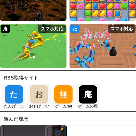
庵
スマホ対応
た
スマホ対応
RSS取得サイト
た
お
無
庵
たんげーむ
おもげーむ
ゲームnet
ゲームの庵
遊んだ履歴