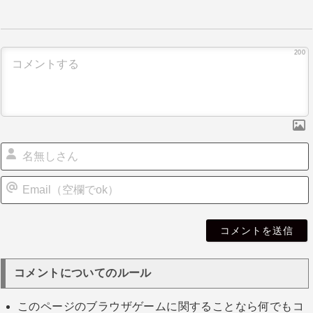
ビ
ゲ
ー
シ
200
ョ
ン
i
l
コメントについてのルール
このページのブラウザゲームに関することなら何でもコ