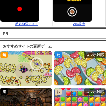
反射神経テスト
Aim測定
PR
おすすめサイトの更新ゲーム
無
た
スマホ対応
庵
お
スマホ対応