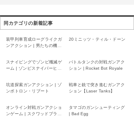
同カテゴリの新着記事
装甲列車育成ローグライクガ
20ミニッツ・ティル・ドーン
ンアクション | 男たちの機関
銃座リターンズ
スナイピングでゾンビ殲滅ゲ
バトルタンクの対戦ガンアク
ーム | ゾンビスナイパーヒー
ション | Rocket Bot Royale
ロー
坑道探索ガンアクション | ゾ
戦車と銃で突き進むガンアク
ンボトロン・リブート
ション【Laser Tanks】
オンライン対戦ガンアクショ
タマゴのガンシューティング
ンゲーム | スクワッドブラス
| Bad Egg
ト