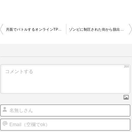
投
月面でバトルするオンラインTPS | Moon Clash Heroes
ゾンビに制圧された街から脱出するブラウザFPS | Zombie Areas
稿
ナ
ビ
ゲ
ー
シ
200
ョ
ン