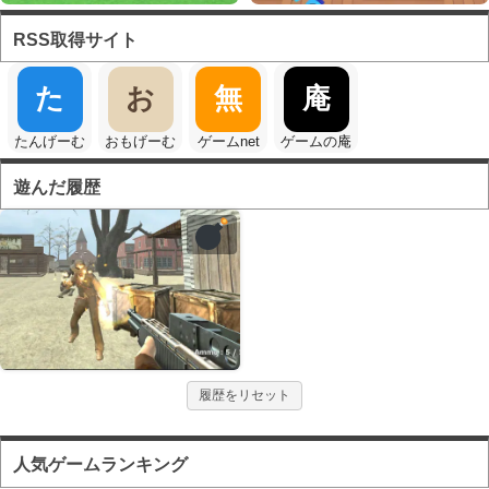
RSS取得サイト
た
お
無
庵
たんげーむ
おもげーむ
ゲームnet
ゲームの庵
遊んだ履歴
履歴をリセット
人気ゲームランキング