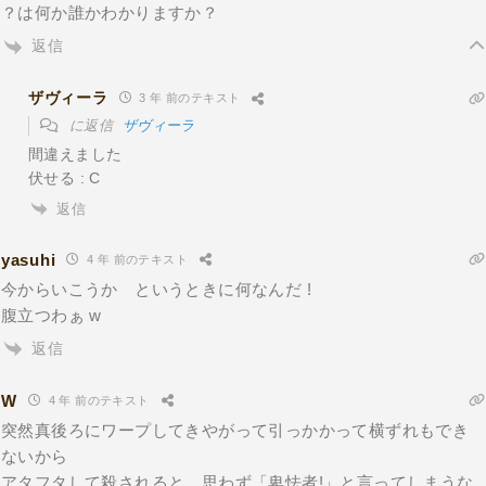
？は何か誰かわかりますか？
返信
ザヴィーラ
3 年 前のテキスト
に返信
ザヴィーラ
間違えました
伏せる : C
返信
yasuhi
4 年 前のテキスト
今からいこうか というときに何なんだ !
腹立つわぁ w
返信
W
4 年 前のテキスト
突然真後ろにワープしてきやがって引っかかって横ずれもでき
ないから
アタフタして殺されると、思わず「卑怯者!」と言ってしまうな