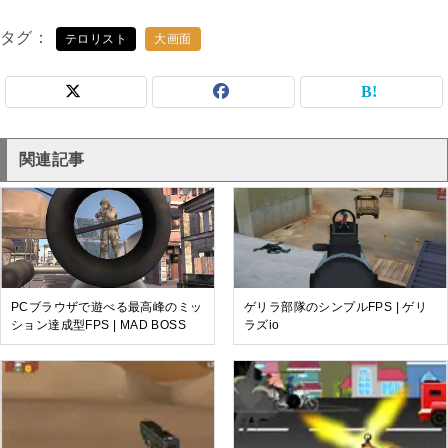
タグ
テロリスト
大画面
関連記事
PCブラウザで遊べる最高峰のミッ
ゲリラ部隊のシンプルFPS | ゲリ
ション達成型FPS | MAD BOSS
ラズio