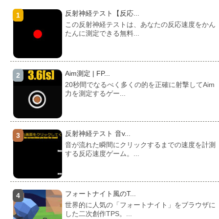
反射神経テスト【反応...
この反射神経テストは、あなたの反応速度をかん
たんに測定できる無料...
Aim測定 | FP...
20秒間でなるべく多くの的を正確に射撃してAim
力を測定するゲー...
反射神経テスト 音v...
音が流れた瞬間にクリックするまでの速度を計測
する反応速度ゲーム。...
フォートナイト風のT...
世界的に人気の「フォートナイト」をブラウザに
した二次創作TPS。...