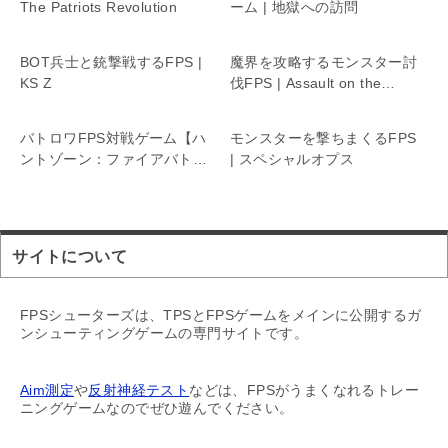
The Patriots Revolution
ーム | 地獄への訪問
BOT兵士と銃撃戦するFPS |
魔界を攻略するモンスター討
KS Z
伐FPS | Assault on the
Demonic Realm
バトロワFPS対戦ゲーム【ハ
モンスターを撃ちまくるFPS
ントゾーン：ファイアバトル
| スペシャルオプス
ロイヤル】
サイトについて
FPSシューターズは、TPSとFPSゲームをメインに公開するガ
ンシューティングゲームの専門サイトです。
Aim測定
や
反射神経テスト
などは、FPSがうまくなれるトレー
ニングゲームなのでぜひ遊んでください。