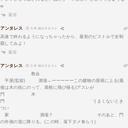
w
返信
アンタレス
5 年 前のテキスト
高速で終わるようになっちゃったから、最初のピストルで全制
覇してみよ！
返信
アンタレス
5 年 前のテキスト
教会
平屋(監獄) 酒場←ーーーーーこの建物の屋根に上る(最
後は木の枝にのって、屋根に飛び移る)アスレが
門 木
門 うまくないとき
つい
家 酒場？ そのあと、門
の外側の道に降りる。(この時、落下ダメ食らう)