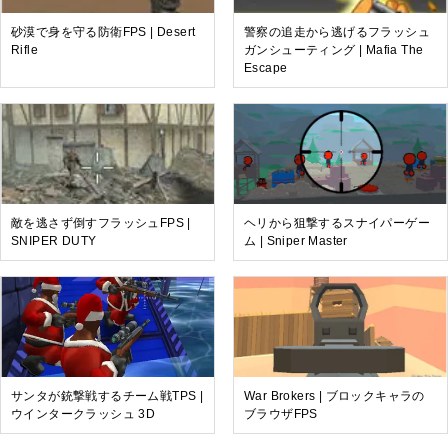
砂漠で身を守る防衛FPS | Desert
警察の追走から逃げるフラッシュ
Rifle
ガンシューティング | Mafia The
Escape
敵を逃さず倒すフラッシュFPS |
ヘリから狙撃するスナイパーゲー
SNIPER DUTY
ム | Sniper Master
サンタが銃撃戦するチーム戦TPS |
War Brokers | ブロックキャラの
ウインタークラッシュ 3D
ブラウザFPS