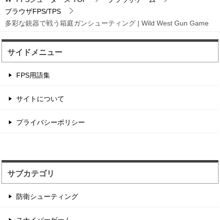
輸送機からパラシュート落下から始まるバトロワ
ブラウザFPS/TPS
FPS。
多彩な銃器で戦う箱庭ガンシューティング | Wild West Gun Game
サイドメニュー
辺境の村に住む住人を...
住人を射撃して制限時間以内のハイスコアを目指
FPS用語集
す点稼ぎゲーム。 1...
サイトについて
サンタが銃撃戦するチ...
プライバシーポリシー
2つのチームに別れてデスマッチ形式のフラッグ
戦をするゲーム性。...
サブカテゴリ
防衛シューティング
スナイパーゲーム