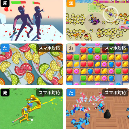
庵
無
た
スマホ対応
お
スマホ対応
庵
スマホ対応
た
スマホ対応