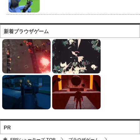
フォートナイト風のマ...
対人ゲームとしてかなり人気の高い「フォートナ
新着ブラウザゲーム
イト」をブラウザで遊...
フォートナイト風の建...
フォートナイト風の建築バトルが楽しめる無料ブ
ラウザTPS。
ソロとチーム戦を様々...
お手軽に対戦バトルを楽しめるのが魅力のブラウ
ザFPS。
PR
バトロワFPS対戦ゲ...
FPSシューターズ
TOP
ブラウザゲーム