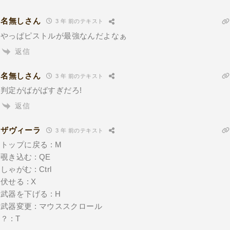
名無しさん
3 年 前のテキスト
やっぱピストルが最強なんだよなぁ
返信
名無しさん
3 年 前のテキスト
判定がばがばすぎだろ!
返信
ザヴィーラ
3 年 前のテキスト
トップに戻る : M
覗き込む : QE
しゃがむ : Ctrl
伏せる : X
武器を下げる : H
武器変更 : マウススクロール
？ : T