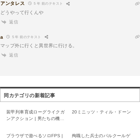
アンタレス
5 年 前のテキスト
どうやって行くんや
返信
a
5 年 前のテキスト
マップ外に行くと異世界に行ける。
返信
同カテゴリの新着記事
装甲列車育成ローグライクガ
20ミニッツ・ティル・ドーン
ンアクション | 男たちの機関
銃座リターンズ
ブラウザで遊べるソロFPS |
殉職した兵士のパルクールゲ