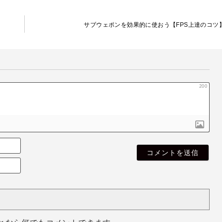
サブウェポンを効果的に使おう【FPS上達のコツ
200
名
無
E
し
m
さ
a
ん
i
l
（
空