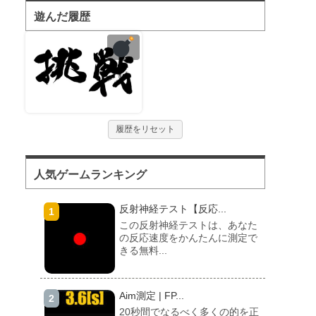
遊んだ履歴
履歴をリセット
人気ゲームランキング
反射神経テスト【反応...
この反射神経テストは、あなた
の反応速度をかんたんに測定で
きる無料...
Aim測定 | FP...
20秒間でなるべく多くの的を正