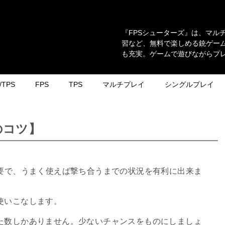
『FPSシューターズ』は、マル
習など、無料で楽しめる銃ゲーム
も充実。ゲームで遊びながらプ
TPS
FPS
TPS
マルチプレイ
シングルプレイ
のコツ】
重要で、うまく使えば撃ち合うまでの状況を有利に出来ま
使いこなします。
た数しかありません。少ないチャンスをものにしましょ