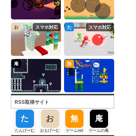
お
スマホ対応
た
スマホ対応
庵
無
RSS取得サイト
た
お
無
庵
たんげーむ
おもげーむ
ゲームnet
ゲームの庵