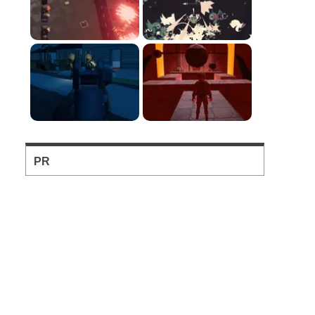
フォートナイト風の建...
フォートナイト風の建築バトル
が楽しめる無料ブラウザTPS。
ソロとチーム戦を様々...
お手軽に対戦バトルを楽しめる
のが魅力のブラウザFPS。
PR
バトロワFPS対戦ゲ...
輸送機からパラシュート落下か
ら始まるバトロワFPS。
マウスで弾を避けるド...
黄色いドットを食べて大きく育
てて敵のドットを倒すステージ
攻略タイ...