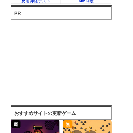
反射神経テスト
Aim測定
PR
おすすめサイトの更新ゲーム
庵
無