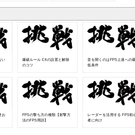
ない
爆破ルール C4の設置と解除
音を聞くのはFPS上達への
のコツ
低条件
使お
FPSの撃ち方の種類【射撃方
レーダーを活用する FPS初
法のFPS用語】
者に向け