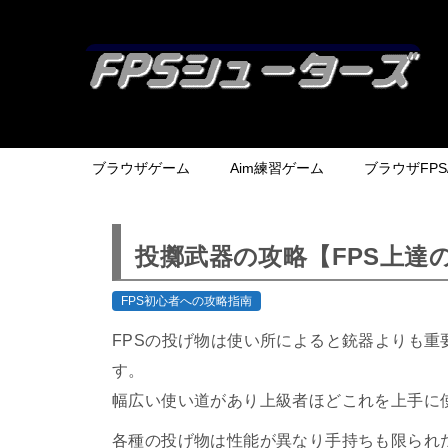
ブラウザゲーム
Aim練習ゲーム
ブラウザFPS/
投擲武器の攻略【FPS上達
FPS初心者への攻略指南
FPSの投げ物は使い所によると銃器よりも
す。
幅広い使い道があり上級者ほどこれを上手に
各種の投げ物は性能が異なり手持ちも限られ