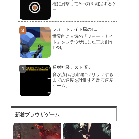
確に射撃してAim力を測定するゲ
ー...
フォートナイト風のT...
世界的に人気の「フォートナイ
ト」をブラウザにした二次創作
TPS。...
反射神経テスト 音v...
音が流れた瞬間にクリックする
までの速度を計測する反応速度
ゲーム。...
フォートナイト風のマ...
対人ゲームとしてかなり人気の
新着ブラウザゲーム
高い「フォートナイト」をブラ
ウザで遊...