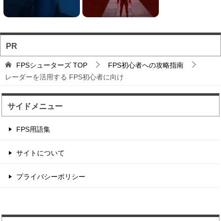
海賊を早撃ちで倒すA...
海賊を倒すAim練習になりそうは早撃ちガンシュ
ーティング。 敵の...
PR
バトロワFPS対戦ゲ...
FPSシューターズ
TOP
FPS初心者への攻略指南
輸送機からパラシュート落下から始まるバトロワ
レーダーを活用する FPS初心者に向け
FPS。
サイドメニュー
辺境の村に住む住人を...
FPS用語集
住人を射撃して制限時間以内のハイスコアを目指
す点稼ぎゲーム。 1...
サイトについて
プライバシーポリシー
シンプルなオンライン...
オンラインのユーザーたちと銃撃戦を楽しめる
FPSゲーム。 ルール...