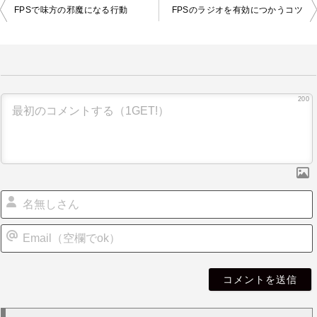
投
FPSで味方の邪魔になる行動
FPSのラジオを有効につかうコツ
稿
ナ
ビ
ゲ
ー
シ
200
ョ
ン
i
l