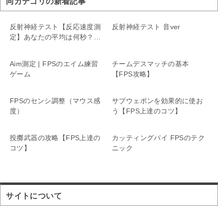
同カテゴリの新着記事
反射神経テスト【反応速度測
反射神経テスト 音ver
定】あなたの平均は何秒？
12段階で評価
Aim測定 | FPSのエイム練習
チームデスマッチの基本
ゲーム
【FPS攻略】
FPSのセンシ調整（マウス感
サブウェポンを効果的に使お
度）
う【FPS上達のコツ】
投擲武器の攻略【FPS上達の
カッティングパイ FPSのテク
コツ】
ニック
サイトについて