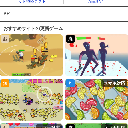
反射神経テスト
Aim測定
PR
おすすめサイトの更新ゲーム
お
庵
無
た
スマホ対応
お
スマホ対応
庵
スマホ対応